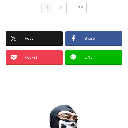
1
2
…
76
Post
Share
Pocket
LINE