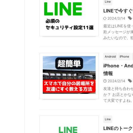
Line
LINEで今
2024/3/14
最近はLINEを
欺メッセージが
みたいなので、犯罪
Android
iPhone
iPhone・
情報
2024/2/14
友達と待ち合わ
か？ お店とか
て大変ですよね。 
Line
LINEのトー