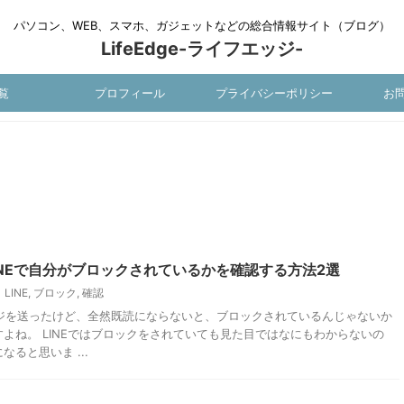
パソコン、WEB、スマホ、ガジェットなどの総合情報サイト（ブログ）
LifeEdge-ライフエッジ-
覧
プロフィール
プライバシーポリシー
お
INEで自分がブロックされているかを確認する方法2選
LINE
,
ブロック
,
確認
ージを送ったけど、全然既読にならないと、ブロックされているんじゃないか
よね。 LINEではブロックをされていても見た目ではなにもわからないの
ると思いま ...