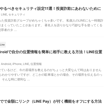
すぐやるべきセキュリティ設定11選！投資詐欺にあわないために
LINE
,
セキュリティ
使った投資詐欺グループがめちゃくちゃ多いです。 私個人のLINEにも一時期詐
来まくっていたことがあります。 著名人を語りかなり巧妙な手を使ってくる
者のタ ...
Line
Androidで自分の位置情報を簡単に相手に教える方法！LINE位置
Android
,
iPhone
,
LINE
,
位置情報
せているけど、今の居場所を教えるのがちょっと大変なんて時はありません
ならわかりやすいですが、どこかの駐車場とかの場合、その場所を伝えるのっ
そんな時に便利な ...
クでで金額にリンク（LINE Pay）が付く機能をオフにする方法