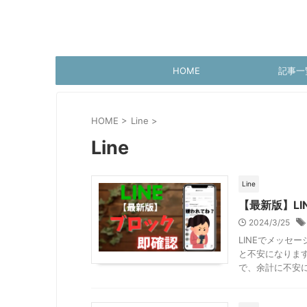
HOME
記事一
HOME
>
Line
>
Line
Line
【最新版】L
2024/3/25
LINEでメッセ
と不安になります
で、余計に不安にな