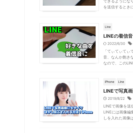
できるようにな
を送信するときに送
Line
LINEの着
2022/6/30
「てぃてぃてぃて
音、なんか飽き
なので、このLINE
iPhone
Line
LINEで写真
2019/8/22
LINEで画像を
LINEには画像
しを入れた画像はL 