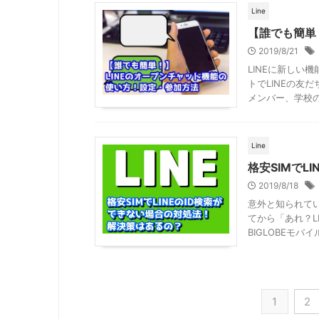
Line
【誰でも簡単
2019/8/21
LINEに新しい
トでLINEの友
メンバー、学校のク
Line
格安SIMでL
2019/8/18
意外と知られてい
てから「あれ？L
BIGLOBEモバイル 
1
2