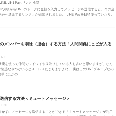
LINE
,
LINE Pay
,
リンク
,
金額
年12月頃からLINEのトークに金額を入力してメッセージを送信すると、その金
 Payへ送金するリンク」が追加されました。 LINE Payを日頃使っていたり、
ープのメンバーを削除（退会）する方法！人間関係にヒビが入る
LINE
プ機能を使って仲間でワイワイやり取りしている人も多いと思いますが、なん
迷惑なやつがいるとストレスたまりますよね。 実はこのLINEグループなの
にほかの ...
通知送信する方法＜ミュートメッセージ＞
LINE
通知せずにメッセージを送信することができる「ミュートメッセージ」が利用