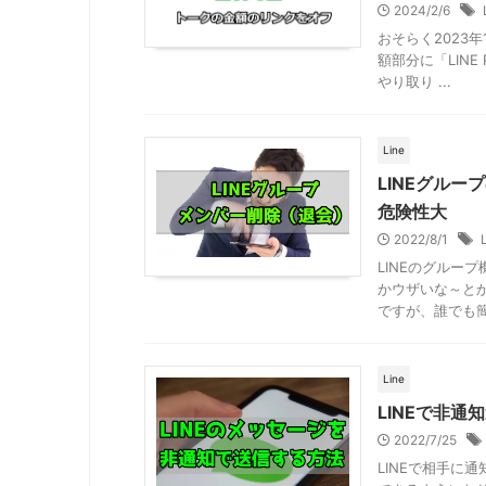
2024/2/6
おそらく2023
額部分に「LINE
やり取り ...
Line
LINEグル
危険性大
2022/8/1
LINEのグルー
かウザいな～とか
ですが、誰でも簡単
Line
LINEで非
2022/7/25
LINEで相手に