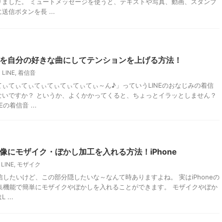
りました。 ミュートメッセージを使うと、テキストや写真、動画、スタンプ
信ボタンを長 ...
信音を自分の好きな曲にしてテンションを上げる方法！
LINE
,
着信音
ぃてぃてぃてぃてぃてぃてぃてぃ～ん♪」っていうLINEのおなじみの着信
ないですか？ というか、よくかかってくると、ちょっとイラッとしません？
の着信音 ...
画像にモザイク・ぼかし加工を入れる方法！iPhone
LINE
,
モザイク
送信したいけど、この部分隠したいな～なんて時ありますよね。 実はiPhoneの
編集機能で簡単にモザイクやぼかしを入れることができます。 モザイクやぼか
...