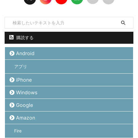
購読する
Android
アプリ
iPhone
Windows
Google
Amazon
Fire