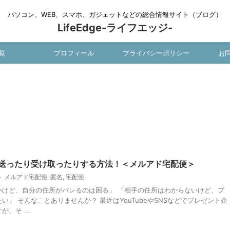
パソコン、WEB、スマホ、ガジェットなどの総合情報サイト（ブログ）
LifeEdge-ライフエッジ-
覧
プロフィール
プライバシーポリシー
お
送ったり受け取ったりする方法！＜メルアド宅配便＞
メルアド宅配便
,
匿名
,
宅配便
いけど、自分の住所がバレるのは困る」 「相手の住所はわからないけど、プ
い」 そんなことありませんか？ 最近はYouTubeやSNSなどでプレゼント企
、そ ...