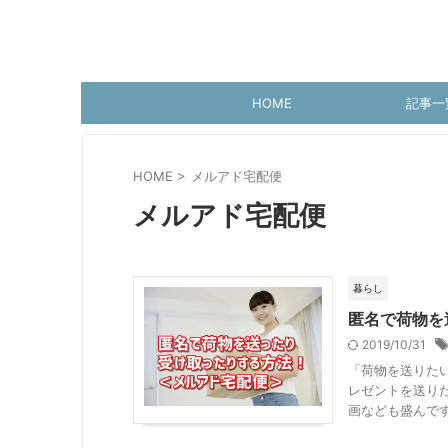
HOME
記事一
HOME
>
メルアド宅配便
メルアド宅配便
暮らし
匿名で荷物を
2019/10/31
「荷物を送りた
レゼントを送りた
画なども盛んですが