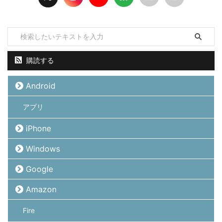
購読する
Android
アプリ
iPhone
Windows
Google
Amazon
Fire