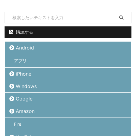
購読する
Android
アプリ
iPhone
Windows
Google
Amazon
Fire