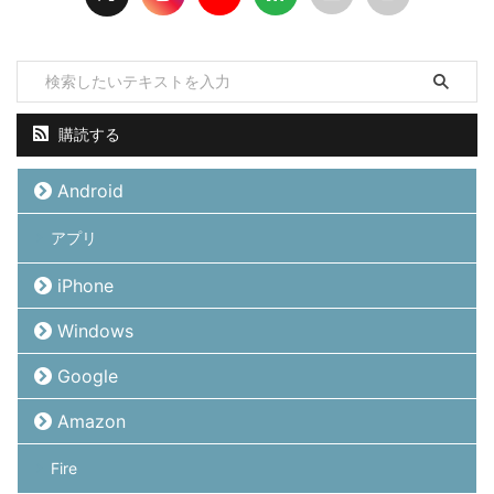
購読する
Android
アプリ
iPhone
Windows
Google
Amazon
Fire