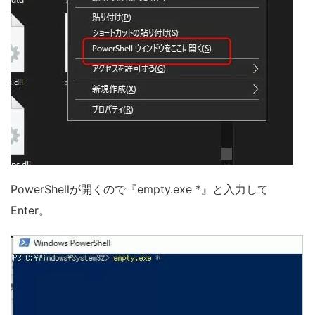
PowerShellが開くので『empty.exe *』と入力して
Enter。