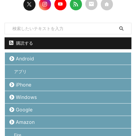
購読する
Android
アプリ
iPhone
Windows
Google
Amazon
Fire