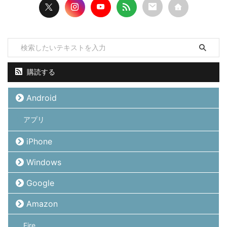
購読する
Android
アプリ
iPhone
Windows
Google
Amazon
Fire