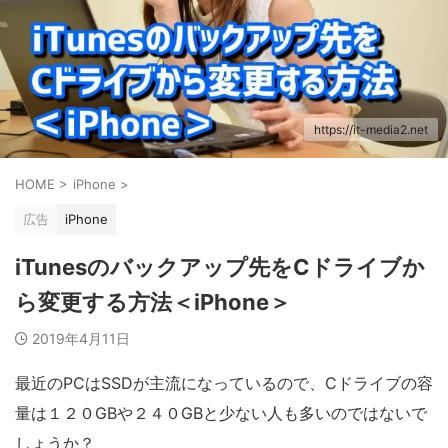
https://it-media2.net
HOME
>
iPhone
>
広告
iPhone
iTunesのバックアップ先をCドライブか
ら変更する方法＜iPhone＞
2019年4月11日
最近のPCはSSDが主流になっているので、Cドライブの容
量は１２０GBや２４０GBと少ない人も多いのではないで
しょうか？