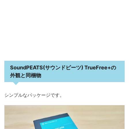
SoundPEATS(サウンドピーツ) TrueFree+の
外観と同梱物
シンプルなパッケージです。