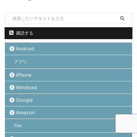
購読する
Android
アプリ
iPhone
Windows
Google
Amazon
Fire