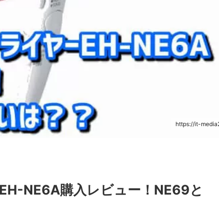
https://it-media
H-NE6A購入レビュー！NE69と