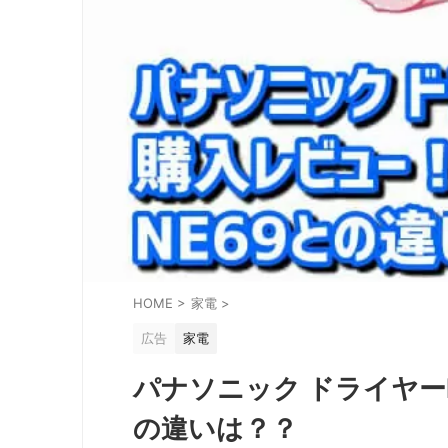
HOME
>
家電
>
広告
家電
パナソニック ドライヤーE
の違いは？？