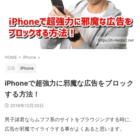
https://it-media2.net
HOME
>
iPhone
>
広告
iPhone
iPhoneで超強力に邪魔な広告をブロック
する方法！
2018年12月30日
男子諸君ならムフフ系のサイトをブラウジングする時に、
広告が邪魔でイライラする事がよくあると思います。