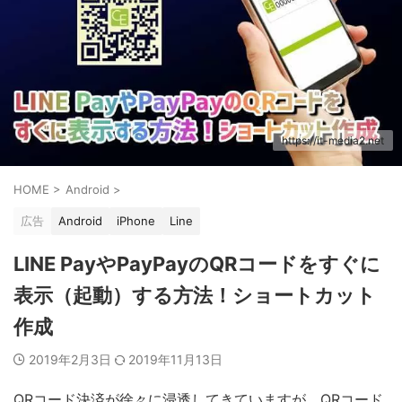
https://it-media2.net
HOME
>
Android
>
広告
Android
iPhone
Line
LINE PayやPayPayのQRコードをすぐに
表示（起動）する方法！ショートカット
作成
2019年2月3日
2019年11月13日
QRコード決済が徐々に浸透してきていますが、QRコード