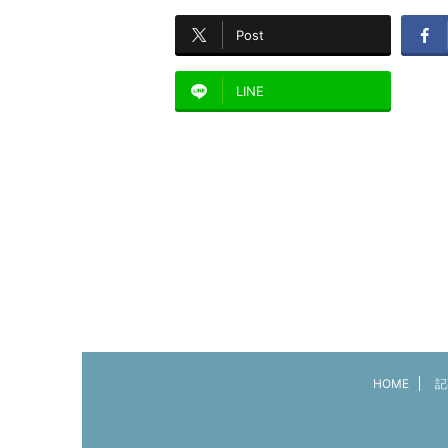
Post
LINE
HOME
記