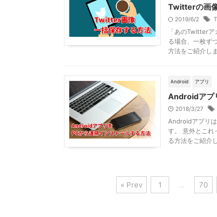
Twitter
2019/6/2
T
「あのTwitt
る場合、一枚ずつ
方法をご紹介しま .
Android
アプリ
Android
2018/3/27
Androidア
す。 意外とこれ
る方法をご紹介しま
« Prev
1
…
70