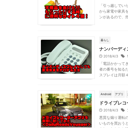
「引っ越しでい
から家電や家具
ンがあるので、売
暮らし
ナンバーディ
2018/4/3
「電話かかって
者の番号を知る
スプレイは月額４
Android
アプリ
ドライブレコー
2018/4/3
悪質な煽り運転
いものを買おう