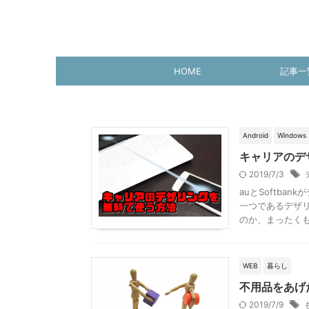
HOME
記事一
Android
Windows
キャリアのデ
2019/7/3
auとSoftb
一つであるデザ
のか、まったくもっ
WEB
暮らし
不用品をあげ
2019/7/9