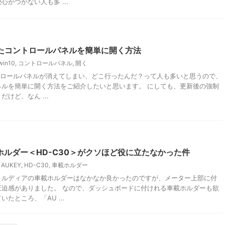
心がつかない人も多 ...
消えたコントロールパネルを簡単に開く方法
win10
,
コントロールパネル
,
開く
ントロールパネルが消えてしまい、どこ行ったんだ？って人も多いと思うので、
ネルを簡単に開く方法をご紹介したいと思います。 にしても、更新後の強制
けど、なん ...
載ホルダー＜HD-C30＞がクソほど役に立たなかった件
AUKEY
,
HD-C30
,
車載ホルダー
ォルディアの車載ホルダーはなかなか良かったのですが、メーター上部に付
圧迫感がありました。 なので、ダッシュボードに付けれる車載ホルダーも欲
たところ、「AU ...