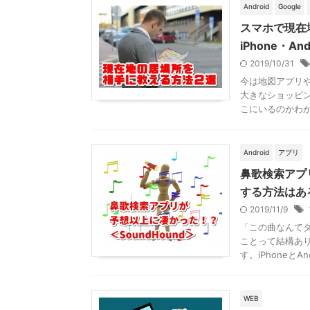
Android
Google
スマホで現在
iPhone・And
2019/10/31
今は地図アプリ
大きなショッピ
こにいるのかわか
Android
アプリ
鼻歌検索アプ
する方法はあ
2019/11/9
「この曲なんて
ことって結構あり
す。iPhoneとAndr
WEB