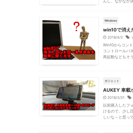
んし、なかなか決
Windows
win10で
2018/4/3
Win10からコ
コントロールパ
再起動などもそうだ
ガジェット
AUKEY 車
2018/3/31
以前購入したフ
けるので、少し
しいな～と思ってい