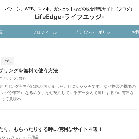
パソコン、WEB、スマホ、ガジェットなどの総合情報サイト（ブログ）
LifeEdge-ライフエッジ-
覧
プロフィール
プライバシーポリシー
お
アプリ
ザリングを無料で使う方法
デザリング
,
無料
ankがデザリング有料化に踏み切りました。月に５００円です。なぜ携帯の機能の
リングが有料になるのか、なぜ契約しているデータ内で運用するのに有料な
て意味不 ...
たり、もらったりする時に便利なサイト４選！
もらう
,
ジモティ
,
不用品