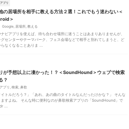
アプリ
地の居場所を相手に教える方法２選！これでもう迷わない＜
roid＞
Google
,
居場所
,
教える
やナビアプリを使えば、待ち合わせ場所に迷うことはあまりありませんが、
ングセンターやテーマパーク、フェス会場などで相手と別れてしまうと、ど
らなくなることありま ...
リが予想以上に凄かった！？＜SoundHound＞ウェブで検索
る？
アプリ
,
検索
,
鼻歌
タイトルだろう？」「あれ、あの曲のタイトルなんだったけかな？」 そんな
ますよね。 そんな時に便利なのが鼻歌検索アプリの「SoundHound」で
 ...