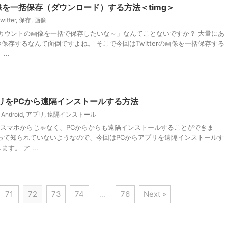
の画像を一括保存（ダウンロード）する方法＜timg＞
witter
,
保存
,
画像
erアカウントの画像を一括で保存したいな～」なんてことないですか？ 大量にあ
保存するなんて面倒ですよね。 そこで今回はTwitterの画像を一括保存する
..
アプリをPCから遠隔インストールする方法
Android
,
アプリ
,
遠隔インストール
プリはスマホからじゃなく、PCからからも遠隔インストールすることができま
って知られていないようなので、今回はPCからアプリを遠隔インストールす
す。 ア ...
71
72
73
74
…
76
Next »