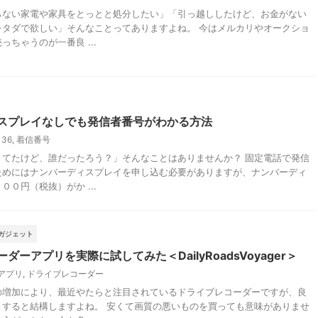
らない家電や家具をとっとと処分したい」「引っ越ししたけど、お金がない
をタダで欲しい」そんなことってありますよね。 今はメルカリやオークショ
っちゃうのが一番良 ...
スプレイなしでも発信者番号がわかる方法
136
,
着信番号
きてたけど、誰だったろう？」そんなことはありませんか？ 固定電話で発信
ためにはナンバーディスプレイを申し込む必要がありますが、ナンバーディ
００円（税抜）がか ...
ガジェット
ダーアプリを実際に試してみた＜DailyRoadsVoyager＞
アプリ
,
ドライブレコーダー
の増加により、最近やたらと注目されているドライブレコーダーですが、良
とすると結構しますよね。 安くて画質の悪いものを買っても意味がありませ