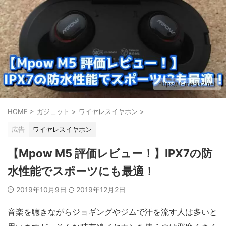
https://it-media2.net
HOME
>
ガジェット
>
ワイヤレスイヤホン
>
広告
ワイヤレスイヤホン
【Mpow M5 評価レビュー！】IPX7の防
水性能でスポーツにも最適！
2019年10月9日
2019年12月2日
音楽を聴きながらジョギングやジムで汗を流す人は多いと